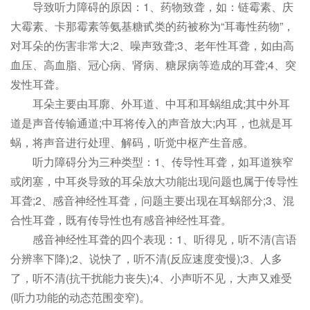
导致听力障碍的原因：1、药物致聋，如：链霉素、庆
大霉素、卡那霉素等氨基糖甙类的药被称为“耳毒性药物”，
对耳朵的伤害非常大;2、噪声致聋;3、老年性耳聋，如由高
血压、高血脂、冠心病、肾病、糖尿病等造成的耳聋;4、突
发性耳聋。
耳朵主要由耳廓、外耳道、中耳和耳蜗组成;其中外耳
道是声音传输通道;中耳将传入的声音放大;内耳，也就是耳
蜗，将声音进行处理、解码，听觉中枢产生音感。
听力障碍分为三种类型：1、传导性耳聋，如耳道狭窄
或闭塞，中耳炎导致的耳朵放大功能出现问题也属于传导性
耳聋;2、感音神经性耳聋，问题主要出现在耳蜗部分;3、混
合性耳聋，既有传导性也有感音神经性耳聋。
感音神经性耳聋的四个表现：1、听得见，听不清(言语
分辨率下降);2、说快了，听不清(反应速度变慢);3、人多
了，听不清(抗干扰能力丧失);4、小声听不见，大声又难受
(听力功能的动态范围变窄)。