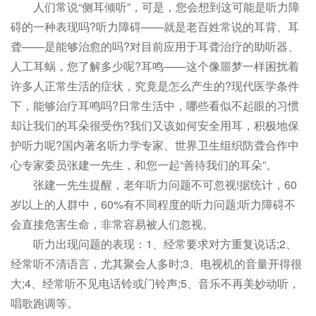
人们常说“侧耳倾听”，可是，您会想到这可能是听力障
碍的一种表现吗?听力障碍——就是老百姓常说的耳背、耳
聋——是能够治愈的吗?对目前应用于耳聋治疗的助听器、
人工耳蜗，您了解多少呢?耳鸣——这个像噩梦一样困扰着
许多人正常生活的症状，究竟是怎么产生的?现代医学条件
下，能够治疗耳鸣吗?日常生活中，哪些看似不起眼的习惯
却让我们的耳朵很受伤?我们又该如何安全用耳，积极地保
护听力呢?国内著名听力学专家、世界卫生组织防聋合作中
心专家委员张建一先生，和您一起“善待我们的耳朵”。
张建一先生提醒，老年听力问题不可忽视!据统计，60
岁以上的人群中，60%有不同程度的听力问题;听力障碍不
会直接危害生命，非常容易被人们忽视。
听力出现问题的表现：1、经常要求对方重复说话;2、
经常听不清语言，尤其聚会人多时;3、电视机的音量开得很
大;4、经常听不见电话铃或门铃声;5、音乐不再美妙动听，
唱歌跑调等。